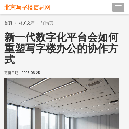
北京写字楼信息网
切
换
导
首页
相关文章
详情页
航
新一代数字化平台会如何
重塑写字楼办公的协作方
式
更新日期：
2025-06-25