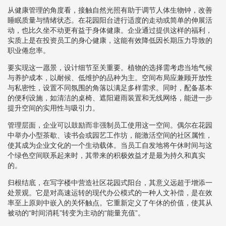
从健康管理的角度看，接触自然光照有助于调节人体生物钟，改善
睡眠质量与情绪状态。在花园阳台进行适度的走动或简单的伸展活
动，也比久坐不动更有益于身体健康。企业通过提供这样的福利，
实质上是在投资员工的身心健康，这能有效降低因长期压力导致的
职业倦怠率。
要实现这一愿景，设计细节至关重要。植物的选择需考虑当地气候
与养护成本，以耐候、低维护的品种为主。空间布局应兼顾开放性
与私密性，设置不同氛围的角落以满足多样需求。同时，配备基本
的便利设施，如清洁的桌椅、遮阳避雨装置和无线网络，能进一步
提升空间的实用性与吸引力。
管理层面，企业可以鼓励而非强制员工使用这一空间。偶尔在花园
中举办小型茶歇、读书会或园艺工作坊，能激活空间的社区属性，
使其成为企业文化的一个生动载体。当员工自发地将午休时间与这
个绿色空间联系起来时，其带来的积极效益才是最为持久和真实
的。
归根结底，在写字楼中营造社区花园式阳台，其意义远超于增添一
处景观。它是对高速运转的现代办公模式的一种人文补偿，是在效
率至上原则中嵌入的关怀触点。它重新定义了午休的价值，使其从
被动的“时间消耗”转变为主动的“能量充值”。