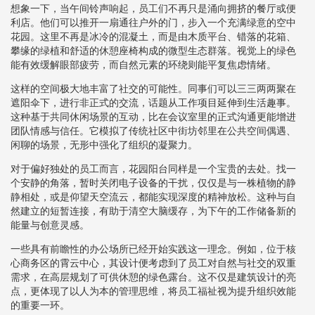
想象一下，当午间铃声响起，员工们不再只是涌向拥挤的餐厅或便
利店。他们可以推开一扇通往户外的门，步入一个充满绿意的空中
花园。这里不再是冰冷的混凝土，而是由木质平台、错落的花箱、
攀缘的绿植和舒适的休憩座椅构成的微型生态群落。视觉上的绿色
能有效缓解眼部疲劳，而自然元素的环绕则能平复焦虑情绪。
这样的空间极大地丰富了社交的可能性。同事们可以三三两两聚在
遮阳伞下，进行非正式的交流，话题从工作项目延伸到生活趣事。
这种基于共同休闲场景的互动，比在会议室里的正式沟通更能增进
团队情感与信任。它模拟了传统社区中街坊邻里在公共空间偶遇、
闲聊的场景，无形中强化了组织的凝聚力。
对于偏好独处的员工而言，花园阳台同样是一个宝贵的去处。找一
个安静的角落，暂时关闭电子设备的干扰，仅仅是与一株植物的静
静相处，或是仰望天空流云，都能实现深度的精神放松。这种与自
然建立的短暂连接，有助于清空大脑缓存，为下午的工作储备新的
能量与创意灵感。
一些具有前瞻性的办公场所已经开始实践这一理念。例如，位于核
心商务区的霄云中心，其设计便考虑到了员工对自然与社交的双重
需求，在高层规划了可供休憩的绿色露台。这不仅是建筑设计的亮
点，更体现了以人为本的管理思维，将员工福祉视为提升组织效能
的重要一环。