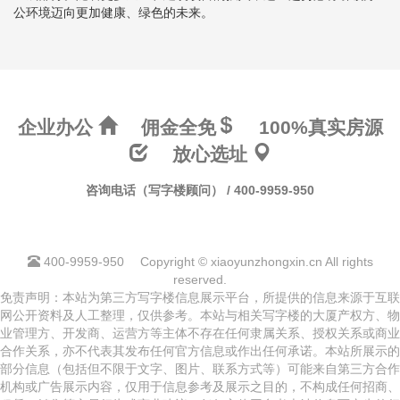
公环境迈向更加健康、绿色的未来。
企业办公
佣金全免
100%真实房源
放心选址
咨询电话（写字楼顾问） / 400-9959-950
400-9959-950
Copyright © xiaoyunzhongxin.cn All rights
reserved.
免责声明：本站为第三方写字楼信息展示平台，所提供的信息来源于互联
网公开资料及人工整理，仅供参考。本站与相关写字楼的大厦产权方、物
业管理方、开发商、运营方等主体不存在任何隶属关系、授权关系或商业
合作关系，亦不代表其发布任何官方信息或作出任何承诺。本站所展示的
部分信息（包括但不限于文字、图片、联系方式等）可能来自第三方合作
机构或广告展示内容，仅用于信息参考及展示之目的，不构成任何招商、